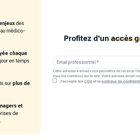
enjeux
des
e au médico-
Profitez d'un
accès g
oyée chaque
 jour en temps
Cette adresse e-email vous permettra de recevoir l
tous les contenus sur le site. Votre adresse email 
J'accepte les
CGV
et la
politique de confidenti
s sur
plus de
nagers et
prises de
.