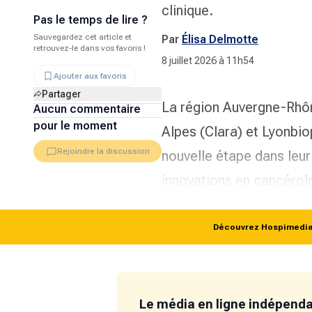
clinique.
Pas le temps de lire ?
Sauvegardez cet article et
Par
Élisa Delmotte
retrouvez-le dans vos favoris !
8 juillet 2026 à 11h54
Ajouter aux favoris
Partager
La région Auvergne-Rhô
Aucun commentaire
pour le moment
Alpes (Clara) et Lyonbi
Rejoindre la discussion
nouvelle étape dans leu
innovations en cancérol
Découvrez Hospimedia p
Le média en ligne indépend