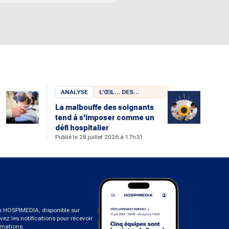
ANALYSE
L'ŒIL… DES
CHERCHEURS
La malbouffe des soignants
tend à s'imposer comme un
u
défi hospitalier
Publié le 28 juillet 2026 à 17h31
on HOSPIMEDIA, disponible sur
ivez les notifications pour recevoir
rmations.