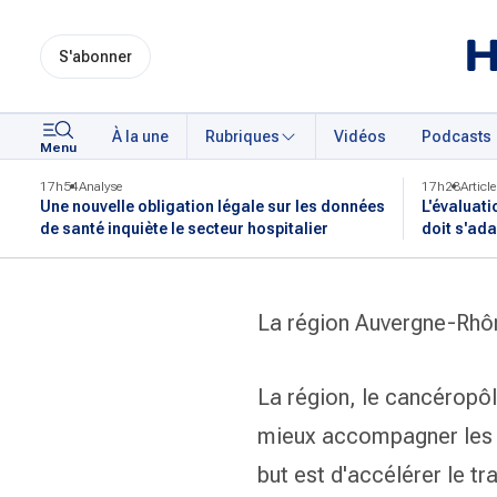
S'abonner
À la une
Rubriques
Vidéos
Podcasts
Menu
17h54
Analyse
17h28
Article
Une nouvelle obligation légale sur les données
L'évaluati
de santé inquiète le secteur hospitalier
doit s'ada
La région Auvergne-Rhô
La région, le cancéropôl
mieux accompagner les p
but est d'accélérer le t