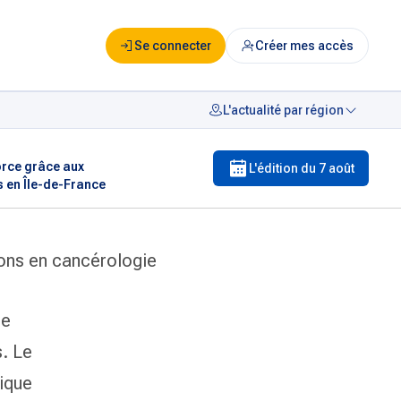
Se connecter
Créer mes accès
L'actualité par région
orce grâce aux
L'édition du
7 août
s en Île-de-France
ons en cancérologie
de
. Le
tique