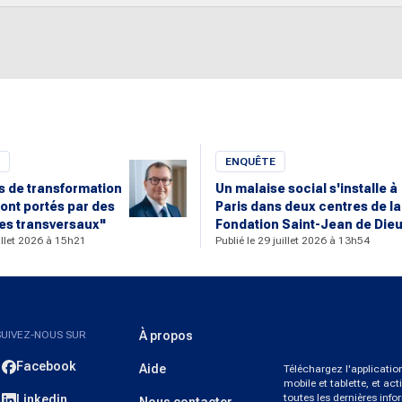
ENQUÊTE
rs de transformation
Un malaise social s'installe à
ont portés par des
Paris dans deux centres de la
s transversaux"
Fondation Saint-Jean de Die
uillet 2026 à 15h21
Publié le 29 juillet 2026 à 13h54
SUIVEZ-NOUS SUR
À propos
Facebook
Aide
Téléchargez l'applicati
mobile et tablette, et act
toutes les dernières info
Linkedin