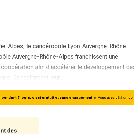
ne-Alpes, le cancéropôle Lyon-Auvergne-Rhône-
opôle Auvergne-Rhône-Alpes franchissent une
r coopération afin d'accélérer le développement de
ogie. En renforçant leur…
endant 7 jours, c’est gratuit et sans engagement
•
Vous avez déjà un co
ant des