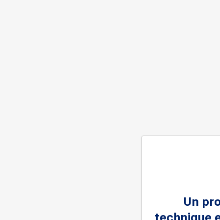
Un pr
technique e