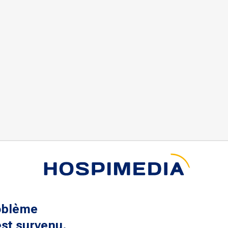
oblème
st survenu.