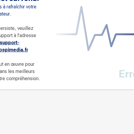
 à rafraîchir votre
ateur.
ersiste, veuillez
upport à l’adresse
support-
spimedia.fr
ut en œuvre pour
Err
dans les meilleurs
otre compréhension.