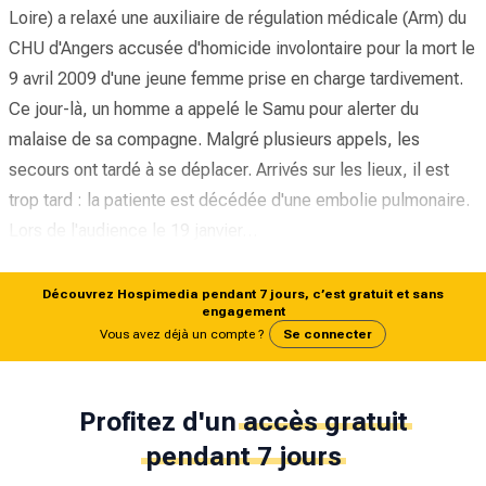
Loire) a relaxé une auxiliaire de régulation médicale (Arm) du
CHU d'Angers accusée d'homicide involontaire pour la mort le
9 avril 2009 d'une jeune femme prise en charge tardivement.
Ce jour-là, un homme a appelé le Samu pour alerter du
malaise de sa compagne. Malgré plusieurs appels, les
secours ont tardé à se déplacer. Arrivés sur les lieux, il est
trop tard : la patiente est décédée d'une embolie pulmonaire.
Lors de l'audience le 19 janvier…
Découvrez Hospimedia pendant 7 jours, c’est gratuit et sans
engagement
Vous avez déjà un compte ?
Se connecter
Profitez d'un
accès gratuit
pendant 7 jours