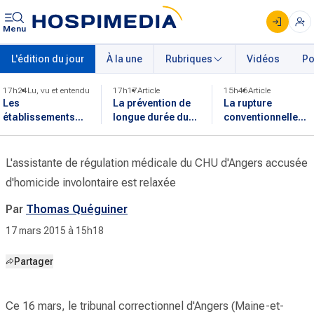
Menu
L'édition du jour
À la une
Rubriques
Vidéos
Po
17h24
Lu, vu et entendu
17h17
Article
15h46
Article
Les
La prévention de
La rupture
établissements
longue durée du
conventionnelle
reprennent leurs
sida est fragilisée
dans la fonction
activités après
par le choc
publique est
l'incendie en
financier de 2025
désormais
L'assistante de régulation médicale du CHU d'Angers accusée
Gironde
applicable
d'homicide involontaire est relaxée
Par
Thomas Quéguiner
17 mars 2015 à 15h18
Partager
Ce 16 mars, le tribunal correctionnel d'Angers (Maine-et-