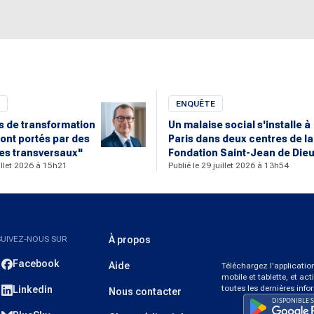
ENQUÊTE
rs de transformation
Un malaise social s'installe à
ont portés par des
Paris dans deux centres de la
s transversaux"
Fondation Saint-Jean de Die
uillet 2026 à 15h21
Publié le 29 juillet 2026 à 13h54
SUIVEZ-NOUS SUR
À propos
Facebook
Aide
Téléchargez l'applicati
mobile et tablette, et act
toutes les dernières info
Linkedin
Nous contacter