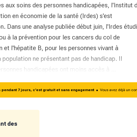
ès aux soins des personnes handicapées, l'Institut 
ion en économie de la santé (Irdes) s'est
ion. Dans
une analyse
publiée début juin, l'Irdes étud
ou à la prévention pour les cancers du col de
on et l'hépatite B, pour les personnes vivant à
a population ne présentant pas de handicap. Il
personnes handicapées ont moins accès à …
endant 7 jours, c’est gratuit et sans engagement
•
Vous avez déjà un co
ant des