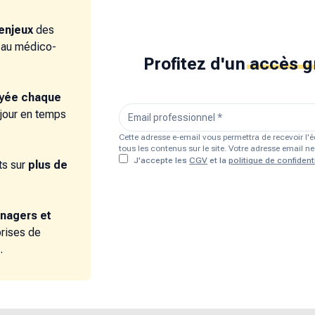
enjeux
des
e au médico-
Profitez d'un
accès g
oyée chaque
 jour en temps
Cette adresse e-email vous permettra de recevoir l
tous les contenus sur le site. Votre adresse email 
J'accepte les
CGV
et la
politique de confidenti
s sur
plus de
nagers et
prises de
.