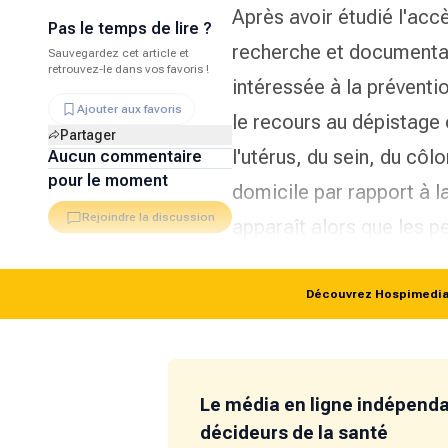
Après avoir étudié l'acc
Pas le temps de lire ?
recherche et documentat
Sauvegardez cet article et
retrouvez-le dans vos favoris !
intéressée à la prévent
Ajouter aux favoris
le recours au dépistage 
Partager
l'utérus, du sein, du côl
Aucun commentaire
pour le moment
domicile par rapport à l
Rejoindre la discussion
apparaît alors que les 
Découvrez Hospimedia p
Le média en ligne indépend
décideurs de la santé