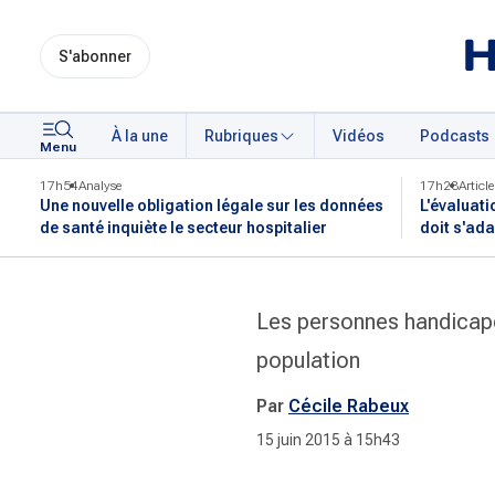
S'abonner
À la une
Rubriques
Vidéos
Podcasts
Menu
17h54
Analyse
17h28
Article
Une nouvelle obligation légale sur les données
L'évaluati
de santé inquiète le secteur hospitalier
doit s'ada
Les personnes handicapé
population
Par
Cécile Rabeux
15 juin 2015 à 15h43