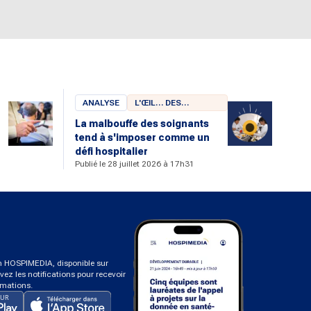
ANALYSE
L'ŒIL… DES
CHERCHEURS
La malbouffe des soignants
tend à s'imposer comme un
u
défi hospitalier
Publié le 28 juillet 2026 à 17h31
on HOSPIMEDIA, disponible sur
ivez les notifications pour recevoir
rmations.