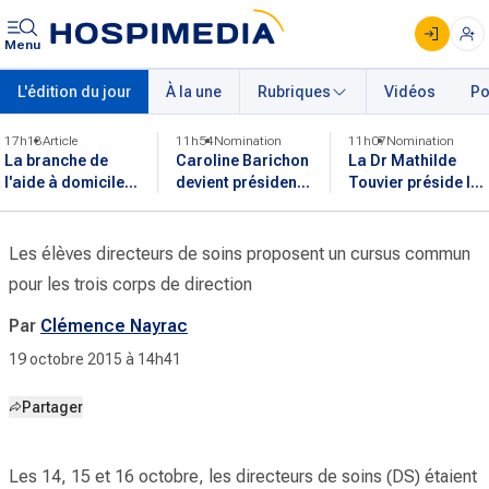
Menu
L'édition du jour
À la une
Rubriques
Vidéos
Po
17h13
Article
11h54
Nomination
11h07
Nomination
La branche de
Caroline Barichon
La Dr Mathilde
l'aide à domicile
devient présidente
Touvier préside le
devrait intégrer
de l'intersyndicale
cinquième
l'entretien de
des internes de
programme
parcours
médecine
national nutrition
Les élèves directeurs de soins proposent un cursus commun
professionnel
générale
santé
pour les trois corps de direction
Par
Clémence Nayrac
19 octobre 2015 à 14h41
Partager
Les 14, 15 et 16 octobre, les directeurs de soins (DS) étaient