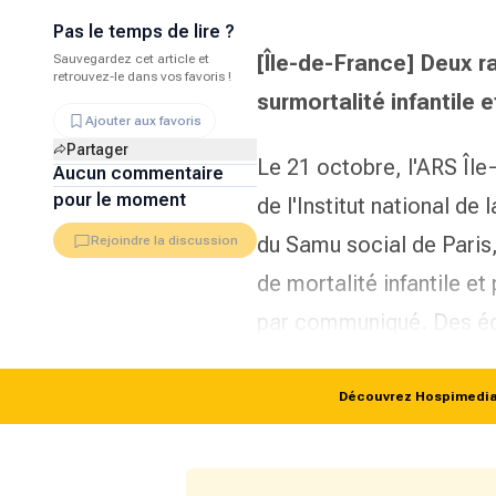
Pas le temps de lire ?
[Île-de-France] Deux r
Sauvegardez cet article et
retrouvez-le dans vos favoris !
surmortalité infantile 
Ajouter aux favoris
Partager
Le 21 octobre, l'ARS Île
Aucun commentaire
pour le moment
de l'Institut national de
du
Samu social
de Paris,
Rejoindre la discussion
de mortalité infantile e
par communiqué. Des éca
Découvrez Hospimedia p