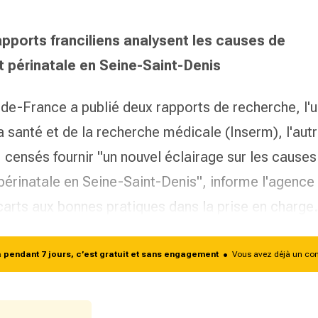
apports franciliens analysent les causes de
et périnatale en Seine-Saint-Denis
-de-France a publié deux rapports de recherche, l'
 la santé et de la recherche médicale (
Inserm
), l'aut
 censés fournir "
un nouvel éclairage sur les causes
t périnatale en Seine-Saint-Denis
", informe l'agence
rts aux bonnes pratiques dans la prise en charg
endant 7 jours, c’est gratuit et sans engagement
•
Vous avez déjà un co