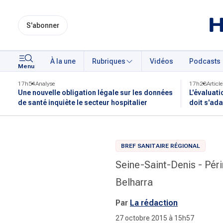
S'abonner
À la une
Rubriques
Vidéos
Podcasts
Menu
17h54
Analyse
17h28
Article
Une nouvelle obligation légale sur les données
L'évaluati
de santé inquiète le secteur hospitalier
doit s'ada
BREF SANITAIRE RÉGIONAL
Seine-Saint-Denis - Péri
Belharra
Par
La rédaction
27 octobre 2015 à 15h57