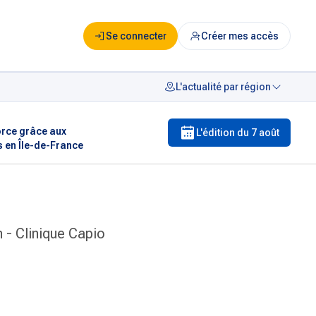
Se connecter
Créer mes accès
L'actualité par région
orce grâce aux
L'édition du
7 août
s en Île-de-France
 - Clinique Capio