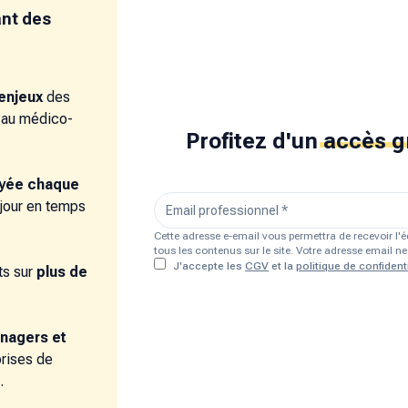
ant des
enjeux
des
e au médico-
Profitez d'un
accès g
oyée chaque
 jour en temps
Cette adresse e-email vous permettra de recevoir l
tous les contenus sur le site. Votre adresse email 
J'accepte les
CGV
et la
politique de confidenti
s sur
plus de
nagers et
prises de
.