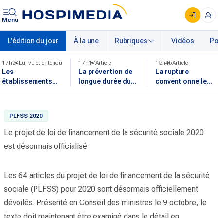
Menu
L'édition du jour
À la une
Rubriques
Vidéos
Po
17h24
Lu, vu et entendu
17h17
Article
15h46
Article
Les
La prévention de
La rupture
établissements
longue durée du
conventionnelle
reprennent leurs
sida est fragilisée
dans la fonction
activités après
par le choc
publique est
l'incendie en
financier de 2025
désormais
PLFSS 2020
Gironde
applicable
Le projet de loi de financement de la sécurité sociale 2020
est désormais officialisé
Les 64 articles du projet de loi de financement de la sécurité
sociale (PLFSS) pour 2020 sont désormais officiellement
dévoilés. Présenté en Conseil des ministres le 9 octobre, le
texte doit maintenant être examiné dans le détail en