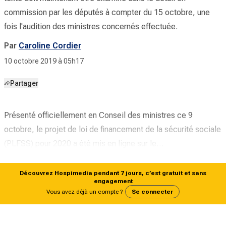
commission par les députés à compter du 15 octobre, une
fois l'audition des ministres concernés effectuée.
Par
Caroline Cordier
10 octobre 2019 à 05h17
Partager
Présenté officiellement en Conseil des ministres ce 9
octobre, le
projet de loi
de financement de la sécurité sociale
(PLFSS) pour 2020 a été mis en ligne sur le…
Découvrez Hospimedia pendant 7 jours, c’est gratuit et sans
engagement
Vous avez déjà un compte ?
Se connecter