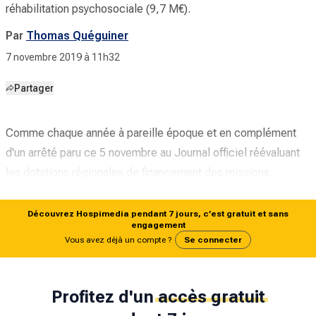
réhabilitation psychosociale (9,7 M€).
Par
Thomas Quéguiner
7 novembre 2019 à 11h32
Partager
Comme chaque année à pareille époque et en complément
d'un
arrêté
paru ce 5 novembre au
Journal officiel
réévaluant
les dotations régionales de financement des missions…
Découvrez Hospimedia pendant 7 jours, c’est gratuit et sans
engagement
Vous avez déjà un compte ?
Se connecter
Profitez d'un
accès gratuit