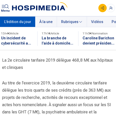
Menu
L'édition du jour
À la une
Rubriques
Vidéos
Po
13h40
Article
17h13
Article
11h54
Nomination
Un incident de
La branche de
Caroline Barichon
cybersécurité a
l'aide à domicile
devient présidente
affecté certaines
devrait intégrer
de l'intersyndicale
données
l'entretien de
des internes de
administratives
parcours
médecine
La 2e circulaire tarifaire 2019 délègue 468,8 M€ aux hôpitaux
du CHU de Lyon
professionnel
générale
et cliniques
Au titre de l'exercice 2019, la deuxième circulaire tarifaire
délègue les trois quarts de ses crédits (près de 363 M€) aux
projets de recherche, activités de recours exceptionnel et
actes hors nomenclature. À signaler aussi un focus sur les SI
dans les GHT (7 M€), la psychiatrie ambulatoire et la