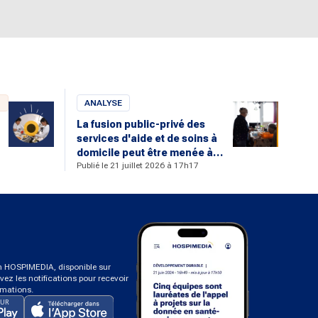
ANALYSE
La fusion public-privé des
services d'aide et de soins à
domicile peut être menée à
Publié le 21 juillet 2026 à 17h17
bien
on HOSPIMEDIA, disponible sur
ivez les notifications pour recevoir
rmations.