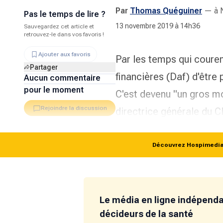
Par
Thomas Quéguiner
—
à 
Pas le temps de lire ?
13 novembre 2019 à 14h36
Sauvegardez cet article et
retrouvez-le dans vos favoris !
Ajouter aux favoris
Par les temps qui courent
Partager
financières (Daf) d'être
Aucun commentaire
pour le moment
C'est devenu "
un gros m
Rejoindre la discussion
directrice générale du
Découvrez Hospimedia p
Le média en ligne indépend
décideurs de la santé