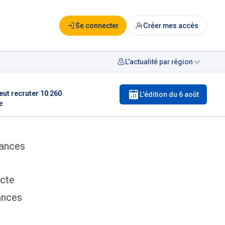
Se connecter
Créer mes accès
L'actualité par région
eut recruter 10 260
L'édition du
6 août
e
nances
ecte
nances