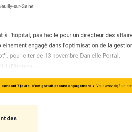
Neuilly-sur-Seine
 à l'hôpital, pas facile pour un directeur des affair
 pleinement engagé dans l'optimisation de la gestio
ot
", pour citer ce 13 novembre Danielle Portal,
 CHU d'Amiens…
endant 7 jours, c’est gratuit et sans engagement
•
Vous avez déjà un co
ant des