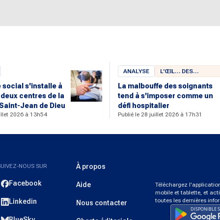
ANALYSE
L'ŒIL… DES
CHERCHEURS
social s'installe à
La malbouffe des soignants
 deux centres de la
tend à s'imposer comme un
Saint-Jean de Dieu
défi hospitalier
uillet 2026 à 13h54
Publié le 28 juillet 2026 à 17h31
SUIVEZ-NOUS SUR
À propos
Facebook
Aide
Téléchargez l'applicati
mobile et tablette, et act
toutes les dernières info
Linkedin
Nous contacter
BlueSky