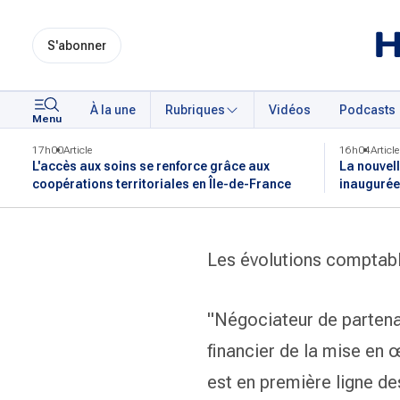
S'abonner
À la une
Rubriques
Vidéos
Podcasts
Menu
17h00
Article
16h04
Article
L'accès aux soins se renforce grâce aux
La nouvell
coopérations territoriales en Île-de-France
inaugurée
Les évolutions comptabl
"Négociateur de partena
financier de la mise en œ
est en première ligne de