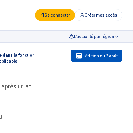
Se connecter
Créer mes accès
L'actualité par région
e dans la fonction
L'édition du
7 août
pplicable
f après un an
u