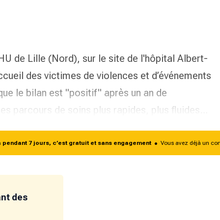
de Lille (Nord), sur le site de l'hôpital Albert-
ccueil des victimes de violences et d’événements
que le bilan est
"positif"
après un an de
des parcours de soins plus rapides, plus fluides…
endant 7 jours, c’est gratuit et sans engagement
•
Vous avez déjà un co
ant des