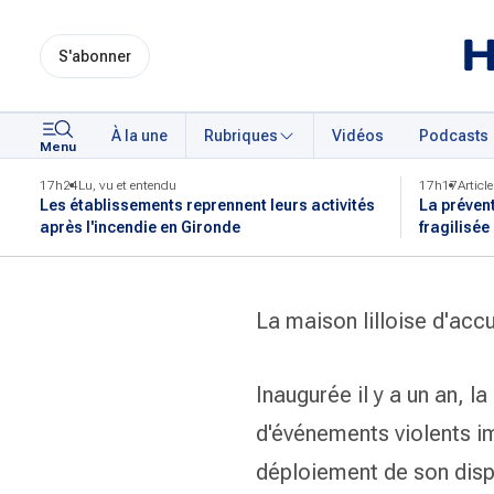
S'abonner
À la une
Rubriques
Vidéos
Podcasts
Menu
17h24
Lu, vu et entendu
17h17
Article
Les établissements reprennent leurs activités
La préven
après l'incendie en Gironde
fragilisée
La maison lilloise d'accu
Inaugurée il y a un an, l
d'événements violents im
déploiement de son dispo