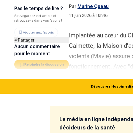
Par
Marine Queau
Pas le temps de lire ?
11 juin 2026 à 10h46
Sauvegardez cet article et
retrouvez-le dans vos favoris !
Ajouter aux favoris
Implantée au cœur du CHU 
Partager
Calmette, la Maison d'a
Aucun commentaire
pour le moment
violents (Mavie) assure 
Rejoindre la discussion
fonctionnement. Avec
"
Découvrez Hospimedia p
Le média en ligne indépend
décideurs de la santé