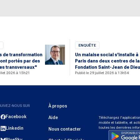
ENQUÊTE
rs de transformation
Un malaise social s'installe à
ont portés par des
Paris dans deux centres de la
s transversaux"
Fondation Saint-Jean de Die
uillet 2026 à 15h21
Publié le 29 juillet 2026 à 13h54
SUIVEZ-NOUS SUR
À propos
Facebook
Aide
Téléchargez l'applicati
mobile et tablette, et act
toutes les dernières info
Linkedin
Nous contacter
BlueSky