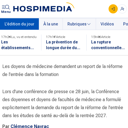
Menu
L'édition du jour
À la une
Rubriques
Vidéos
Po
17h24
Lu, vu et entendu
17h17
Article
15h46
Article
Les
La prévention de
La rupture
établissements
longue durée du
conventionnelle
reprennent leurs
sida est fragilisée
dans la fonction
activités après
par le choc
publique est
l'incendie en
financier de 2025
désormais
Les doyens de médecine demandent un report de la réforme
Gironde
applicable
de l'entrée dans la formation
Lors d'une conférence de presse ce 28 juin, la Conférence
des doyennes et doyens de facultés de médecine a formulé
explicitement la demande du report de la réforme de l'entrée
dans les études de santé au-delà de la rentrée 2027.
Par
Clémence Nayrac