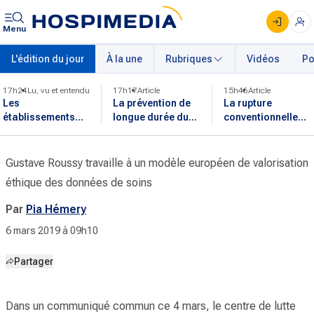
Menu
L'édition du jour
À la une
Rubriques
Vidéos
Po
17h24
Lu, vu et entendu
17h17
Article
15h46
Article
Les
La prévention de
La rupture
établissements
longue durée du
conventionnelle
reprennent leurs
sida est fragilisée
dans la fonction
activités après
par le choc
publique est
l'incendie en
financier de 2025
désormais
Gustave Roussy travaille à un modèle européen de valorisation
Gironde
applicable
éthique des données de soins
Par
Pia Hémery
6 mars 2019 à 09h10
Partager
Dans un communiqué commun ce 4 mars, le centre de lutte