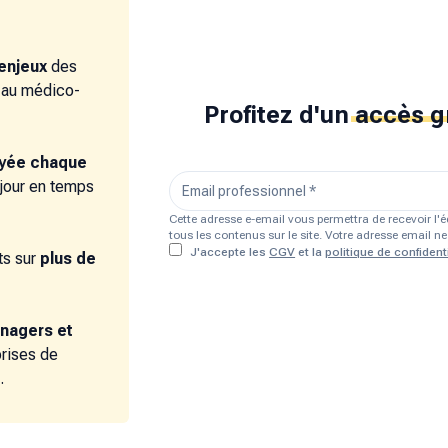
enjeux
des
e au médico-
Profitez d'un
accès g
oyée chaque
 jour en temps
Cette adresse e-email vous permettra de recevoir l
tous les contenus sur le site. Votre adresse email 
J'accepte les
CGV
et la
politique de confidenti
s sur
plus de
nagers et
prises de
.