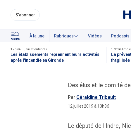
S'abonner
À la une
Rubriques
Vidéos
Podcasts
Menu
17h24
Lu, vu et entendu
17h17
Article
Les établissements reprennent leurs activités
La préven
après l'incendie en Gironde
fragilisée
Des élus et le comité d
Par
Géraldine Tribault
12 juillet 2019 à 13h36
Le député de l'Indre, Ni