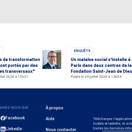
ENQUÊTE
rs de transformation
Un malaise social s'installe à
ont portés par des
Paris dans deux centres de la
s transversaux"
Fondation Saint-Jean de Die
uillet 2026 à 15h21
Publié le 29 juillet 2026 à 13h54
SUIVEZ-NOUS SUR
À propos
Facebook
Aide
Téléchargez l'applicati
mobile et tablette, et act
toutes les dernières info
Linkedin
Nous contacter