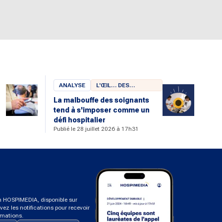
ANALYSE
L'ŒIL… DES
CHERCHEURS
La malbouffe des soignants
tend à s'imposer comme un
u
défi hospitalier
Publié le 28 juillet 2026 à 17h31
on HOSPIMEDIA, disponible sur
ivez les notifications pour recevoir
rmations.