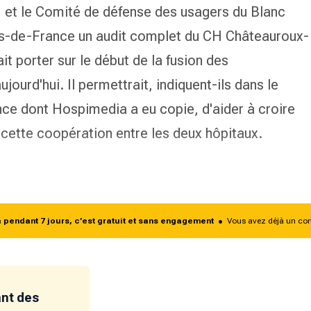
, et le Comité de défense des usagers du Blanc
s-de-France un audit complet du CH Châteauroux-
it porter sur le début de la fusion des
jourd'hui. Il permettrait, indiquent-ils dans le
ence dont
Hospimedia
a eu copie, d'aider à croire
e cette coopération entre les deux hôpitaux.
endant 7 jours, c’est gratuit et sans engagement
•
Vous avez déjà un co
ant des