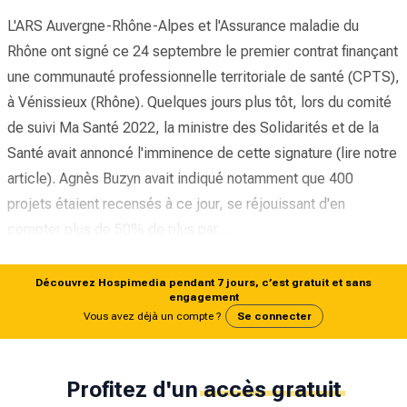
L'ARS Auvergne-Rhône-Alpes et l'Assurance maladie du
Rhône ont signé ce 24 septembre le premier contrat finançant
une communauté professionnelle territoriale de santé (CPTS),
à Vénissieux (Rhône). Quelques jours plus tôt, lors du comité
de suivi Ma Santé 2022, la ministre des Solidarités et de la
Santé avait annoncé l'imminence de cette signature (lire notre
article
). Agnès Buzyn avait indiqué notamment que 400
projets étaient recensés à ce jour, se réjouissant d'en
compter plus de 50% de plus par…
Découvrez Hospimedia pendant 7 jours, c’est gratuit et sans
engagement
Vous avez déjà un compte ?
Se connecter
Profitez d'un
accès gratuit