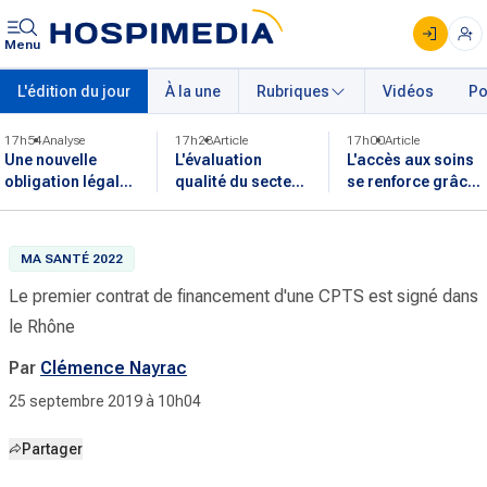
Menu
L'édition du jour
À la une
Rubriques
Vidéos
Po
17h54
Analyse
17h28
Article
17h00
Article
Une nouvelle
L'évaluation
L'accès aux soins
obligation légale
qualité du secteur
se renforce grâce
sur les données
médico-social
aux coopérations
de santé inquiète
doit s'adapter à la
territoriales en
le secteur
réalité du terrain
Île-de-France
MA SANTÉ 2022
hospitalier
Le premier contrat de financement d'une CPTS est signé dans
le Rhône
Par
Clémence Nayrac
25 septembre 2019 à 10h04
Partager