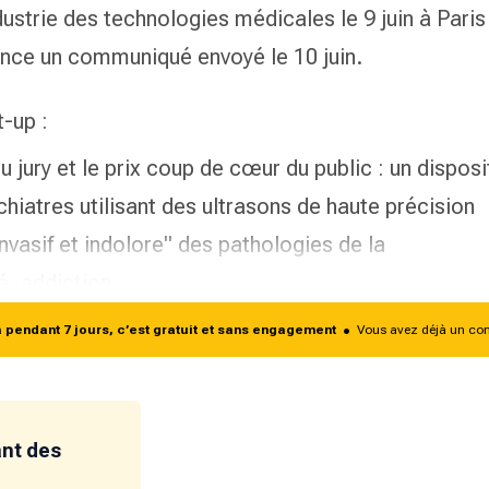
dustrie des technologies médicales le 9 juin à Paris
once un communiqué envoyé le 10 juin.
t-up :
u jury et le prix coup de cœur du public : un disposit
hiatres utilisant des ultrasons de haute précision
nvasif et indolore"
des pathologies de la
té, addiction…
endant 7 jours, c’est gratuit et sans engagement
•
Vous avez déjà un co
ant des