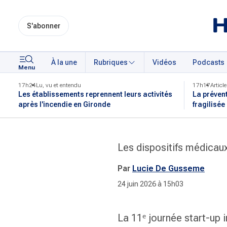
S'abonner
À la une
Rubriques
Vidéos
Podcasts
Menu
17h24
Lu, vu et entendu
17h17
Article
Les établissements reprennent leurs activités
La préven
après l'incendie en Gironde
fragilisée
Les dispositifs médicaux
Par
Lucie De Gusseme
24 juin 2026 à 15h03
La 11ᵉ journée start-up 