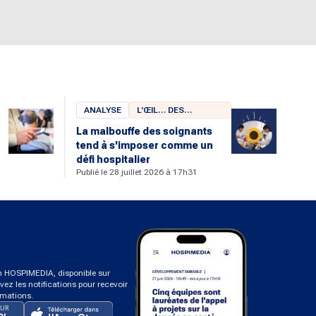
ANALYSE
L'ŒIL… DES
CHERCHEURS
La malbouffe des soignants
tend à s'imposer comme un
u
défi hospitalier
Publié le 28 juillet 2026 à 17h31
on HOSPIMEDIA, disponible sur
ivez les notifications pour recevoir
rmations.