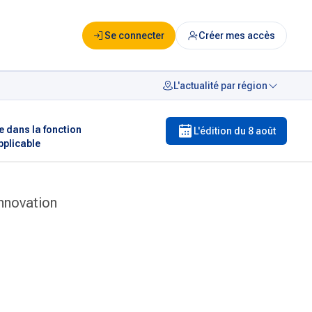
Se connecter
Créer mes accès
L'actualité par région
e dans la fonction
L'édition du
8 août
pplicable
innovation