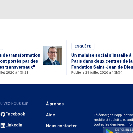
ENQUÊTE
rs de transformation
Un malaise social s'installe à
ont portés par des
Paris dans deux centres de la
s transversaux"
Fondation Saint-Jean de Die
uillet 2026 à 15h21
Publié le 29 juillet 2026 à 13h54
SUIVEZ-NOUS SUR
À propos
Facebook
Aide
Téléchargez l'applicati
mobile et tablette, et act
toutes les dernières info
Linkedin
Nous contacter