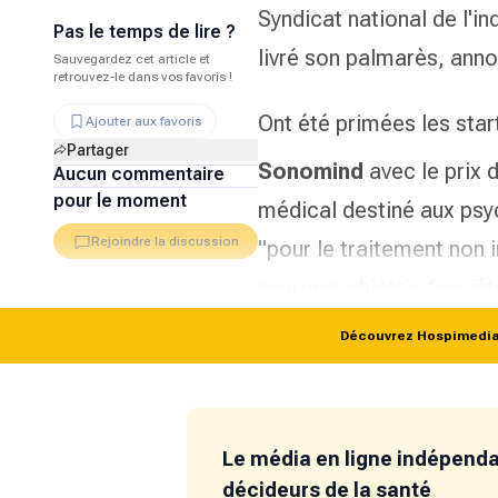
Syndicat national de l'in
Pas le temps de lire ?
livré son palmarès, ann
Sauvegardez cet article et
retrouvez-le dans vos favoris !
Ont été primées les star
Ajouter aux favoris
Partager
Sonomind
avec le prix d
Aucun commentaire
pour le moment
médical destiné aux psyc
Rejoindre la discussion
"pour le traitement non i
neuropsychiatrie (anxié
Découvrez Hospimedia p
Le média en ligne indépend
décideurs de la santé