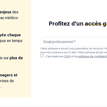
enjeux
des
e au médico-
Profitez d'un
accès g
oyée chaque
 jour en temps
Cette adresse e-email vous permettra de recevoir l
tous les contenus sur le site. Votre adresse email 
J'accepte les
CGV
et la
politique de confidenti
s sur
plus de
nagers et
prises de
.