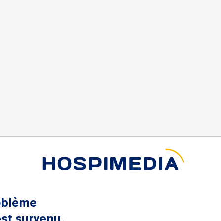
oblème
st survenu.