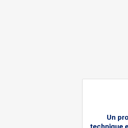
Un pr
technique e