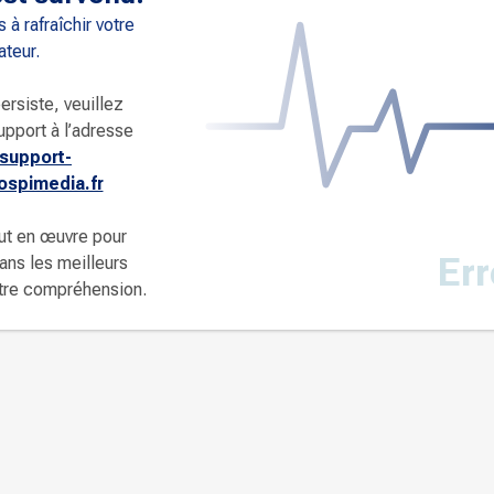
 à rafraîchir votre
ateur.
ersiste, veuillez
upport à l’adresse
support-
spimedia.fr
ut en œuvre pour
Err
dans les meilleurs
otre compréhension.