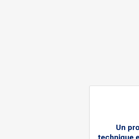
Un pr
technique e