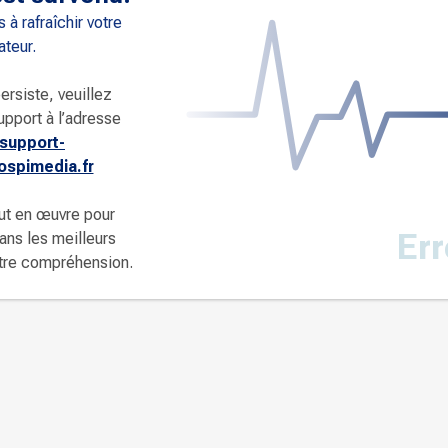
 à rafraîchir votre
ateur.
ersiste, veuillez
upport à l’adresse
support-
spimedia.fr
ut en œuvre pour
Err
dans les meilleurs
otre compréhension.