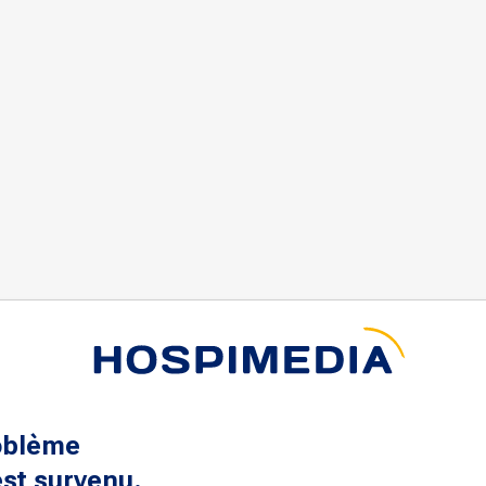
oblème
st survenu.