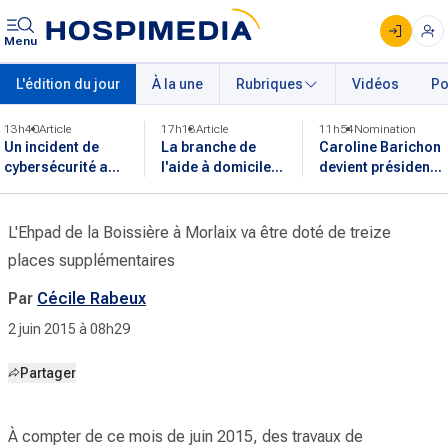
Menu
L'édition du jour
À la une
Rubriques
Vidéos
Po
13h40
Article
17h13
Article
11h54
Nomination
Un incident de
La branche de
Caroline Barichon
cybersécurité a
l'aide à domicile
devient présidente
affecté certaines
devrait intégrer
de l'intersyndicale
données
l'entretien de
des internes de
administratives
parcours
médecine
L'Ehpad de la Boissière à Morlaix va être doté de treize
du CHU de Lyon
professionnel
générale
places supplémentaires
Par
Cécile Rabeux
2 juin 2015 à 08h29
Partager
À compter de ce mois de juin 2015, des travaux de