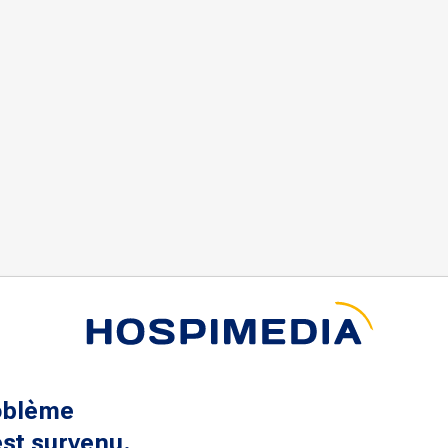
oblème
st survenu.