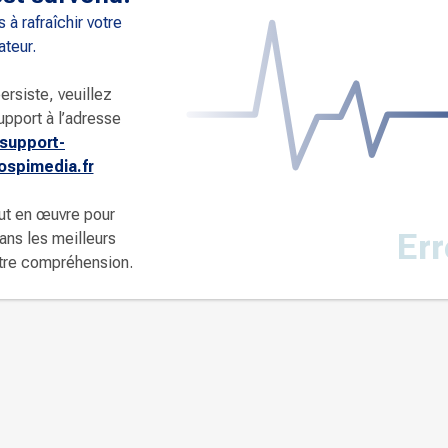
 à rafraîchir votre
ateur.
ersiste, veuillez
upport à l’adresse
support-
spimedia.fr
ut en œuvre pour
Err
dans les meilleurs
otre compréhension.