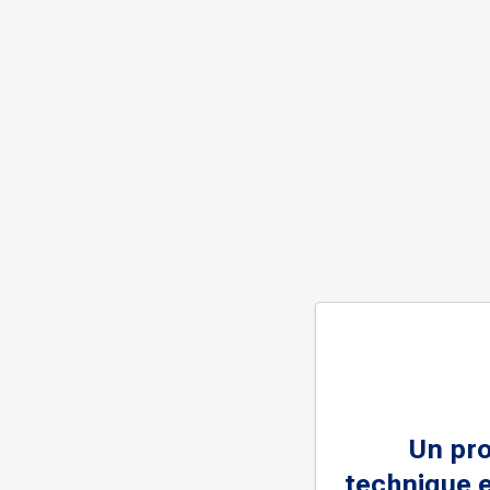
Un pr
technique e