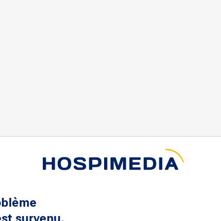
oblème
st survenu.