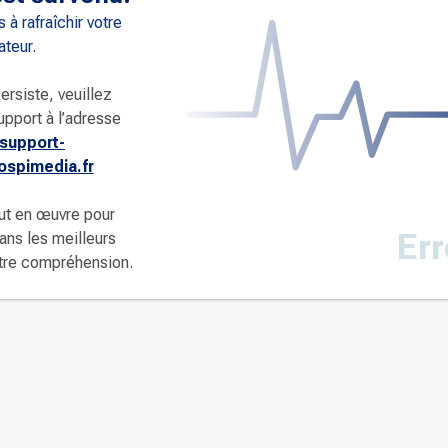
 à rafraîchir votre
ateur.
ersiste, veuillez
upport à l’adresse
support-
spimedia.fr
ut en œuvre pour
Err
dans les meilleurs
otre compréhension.