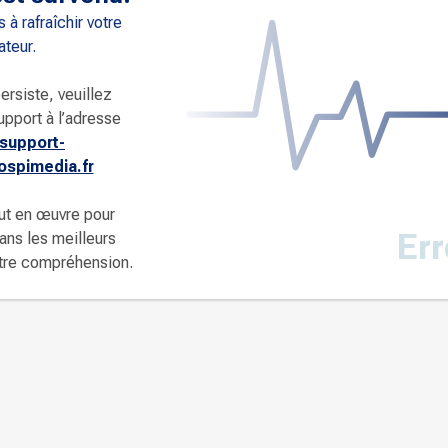
 à rafraîchir votre
ateur.
ersiste, veuillez
upport à l’adresse
support-
spimedia.fr
ut en œuvre pour
Err
dans les meilleurs
otre compréhension.