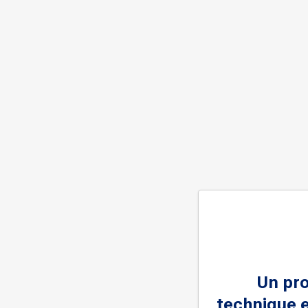
Un pr
technique e