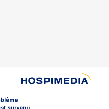
oblème
st survenu.