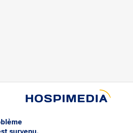
oblème
st survenu.