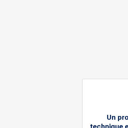
Un pr
technique e