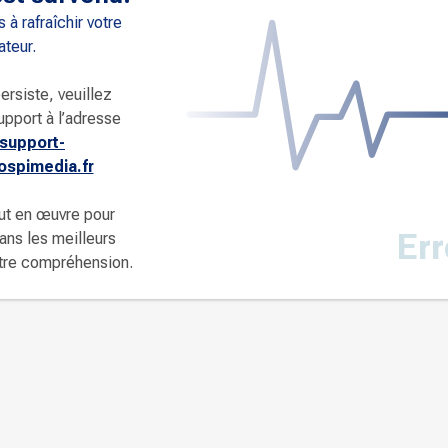
 à rafraîchir votre
ateur.
ersiste, veuillez
upport à l’adresse
support-
spimedia.fr
ut en œuvre pour
Err
dans les meilleurs
otre compréhension.