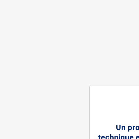
Un pr
technique e