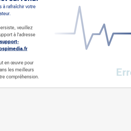
 à rafraîchir votre
ateur.
ersiste, veuillez
upport à l’adresse
support-
spimedia.fr
ut en œuvre pour
Err
dans les meilleurs
otre compréhension.