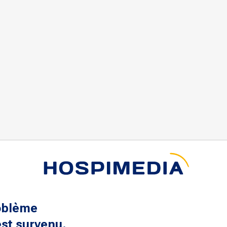
oblème
st survenu.