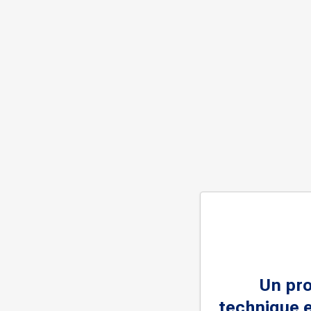
Un pr
technique e