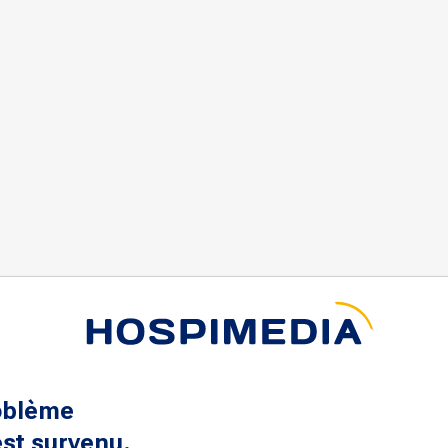
oblème
st survenu.