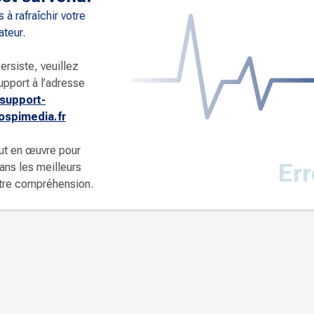
 à rafraîchir votre
ateur.
ersiste, veuillez
upport à l’adresse
support-
spimedia.fr
ut en œuvre pour
Err
dans les meilleurs
otre compréhension.