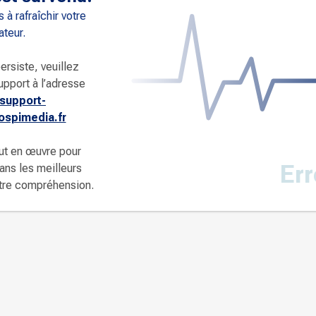
 à rafraîchir votre
ateur.
ersiste, veuillez
upport à l’adresse
support-
spimedia.fr
ut en œuvre pour
Err
dans les meilleurs
otre compréhension.