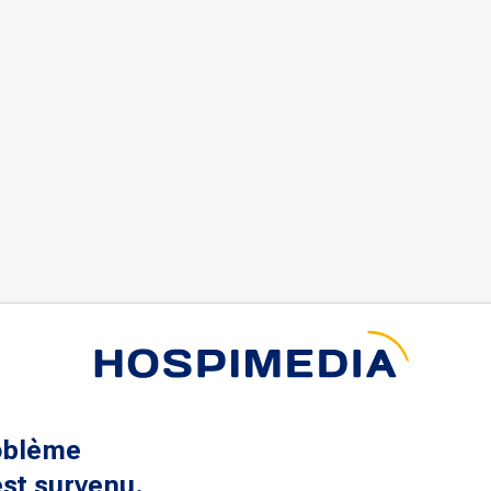
oblème
st survenu.