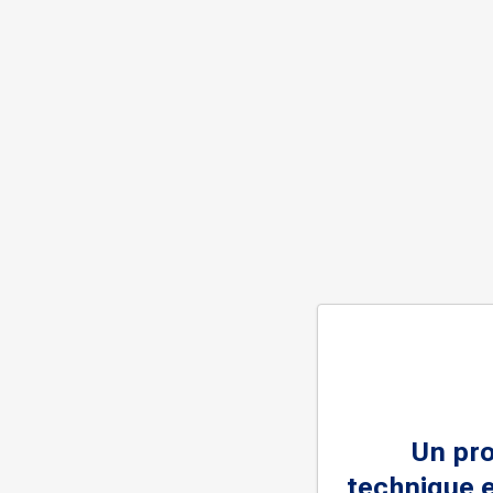
Un pr
technique e