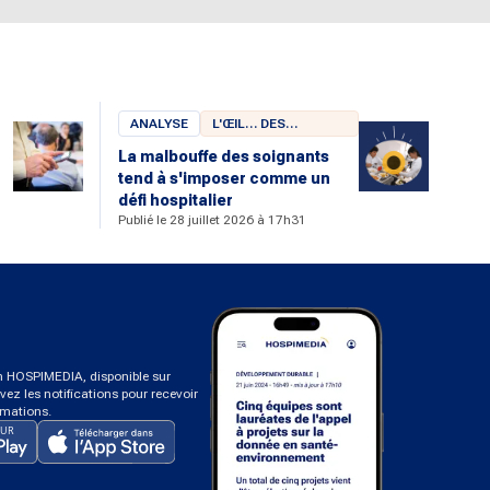
ANALYSE
L'ŒIL… DES
CHERCHEURS
La malbouffe des soignants
tend à s'imposer comme un
u
défi hospitalier
Publié le 28 juillet 2026 à 17h31
on HOSPIMEDIA, disponible sur
ivez les notifications pour recevoir
rmations.