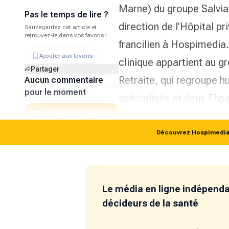
Marne) du groupe Salvi
Pas le temps de lire ?
direction de l'Hôpital pr
Sauvegardez cet article et
retrouvez-le dans vos favoris !
francilien à
Hospimedia
Ajouter aux favoris
clinique appartient au 
Partager
Retraite
, qui regroupe h
Aucun commentaire
pour le moment
spécialisés et deux Ehpa
Rejoindre la discussion
Découvrez Hospimedia p
Le média en ligne indépend
décideurs de la santé