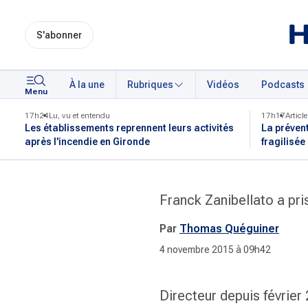
S'abonner
À la une
Rubriques
Vidéos
Podcasts
Menu
17h24
Lu, vu et entendu
17h17
Article
Les établissements reprennent leurs activités
La préven
après l'incendie en Gironde
fragilisée
Franck Zanibellato a pris
Par
Thomas Quéguiner
4 novembre 2015 à 09h42
Directeur depuis février