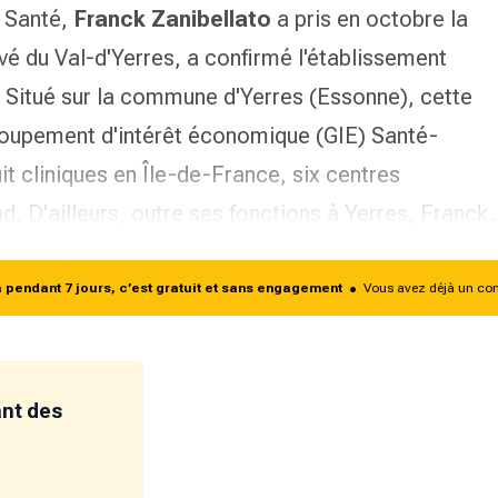
a Santé,
Franck Zanibellato
a pris en octobre la
ivé du Val-d'Yerres, a confirmé l'établissement
. Situé sur la commune d'Yerres (Essonne), cette
groupement d'intérêt économique
(GIE) Santé-
uit cliniques en Île-de-France, six centres
d. D'ailleurs, outre ses fonctions à Yerres, Franc
endant 7 jours, c’est gratuit et sans engagement
•
Vous avez déjà un co
ant des