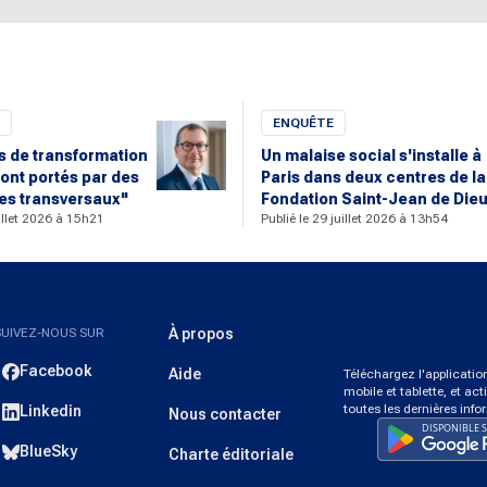
ENQUÊTE
rs de transformation
Un malaise social s'installe à
ont portés par des
Paris dans deux centres de la
s transversaux"
Fondation Saint-Jean de Die
uillet 2026 à 15h21
Publié le 29 juillet 2026 à 13h54
SUIVEZ-NOUS SUR
À propos
Facebook
Aide
Téléchargez l'applicati
mobile et tablette, et act
toutes les dernières info
Linkedin
Nous contacter
BlueSky
Charte éditoriale