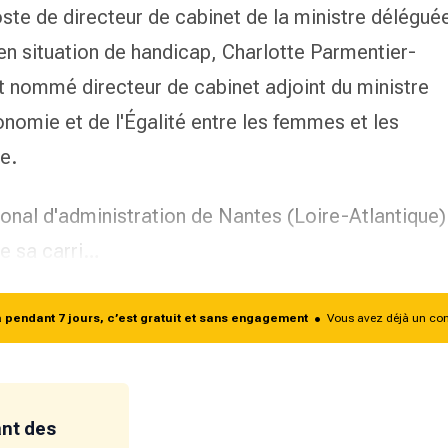
ste de directeur de cabinet de la ministre délégué
n situation de handicap, Charlotte Parmentier-
t nommé directeur de cabinet adjoint du ministre
tonomie et de l'Égalité entre les femmes et les
e.
gional d'administration de Nantes (Loire-Atlantique)
re sa carri…
endant 7 jours, c’est gratuit et sans engagement
•
Vous avez déjà un co
ant des