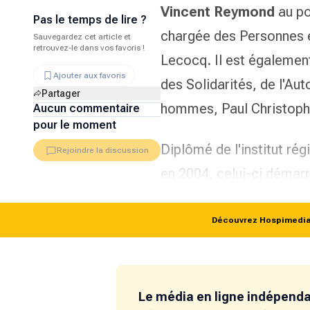
Vincent Reymond
au po
Pas le temps de lire ?
chargée des Personnes e
Sauvegardez cet article et
retrouvez-le dans vos favoris !
Lecocq. Il est égalemen
Ajouter aux favoris
des Solidarités, de l'Au
Partager
hommes, Paul Christoph
Aucun commentaire
pour le moment
Diplômé de l'institut ré
Rejoindre la discussion
en 2004, celui-ci démar
Découvrez Hospimedia p
Le média en ligne indépend