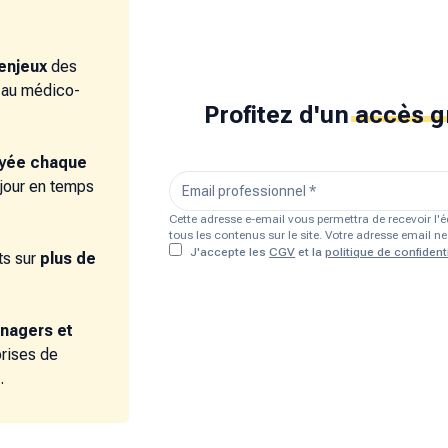
enjeux
des
e au médico-
Profitez d'un
accès g
oyée chaque
 jour en temps
Cette adresse e-email vous permettra de recevoir l
tous les contenus sur le site. Votre adresse email 
J'accepte les
CGV
et la
politique de confidenti
s sur
plus de
nagers et
prises de
.