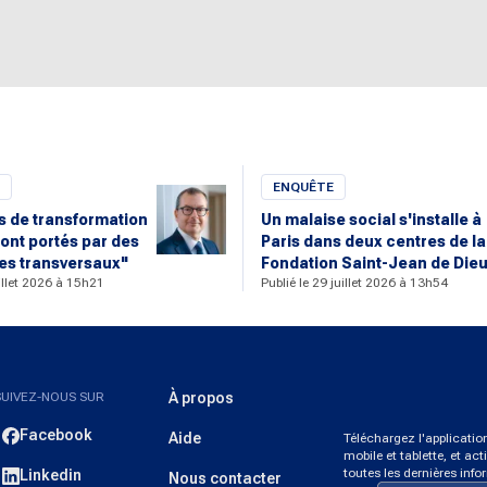
ENQUÊTE
rs de transformation
Un malaise social s'installe à
ont portés par des
Paris dans deux centres de la
s transversaux"
Fondation Saint-Jean de Die
uillet 2026 à 15h21
Publié le 29 juillet 2026 à 13h54
SUIVEZ-NOUS SUR
À propos
Facebook
Aide
Téléchargez l'applicati
mobile et tablette, et act
toutes les dernières info
Linkedin
Nous contacter