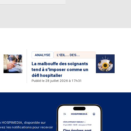
ANALYSE
L'ŒIL… DES
CHERCHEURS
La malbouffe des soignants
tend à s'imposer comme un
u
défi hospitalier
Publié le 28 juillet 2026 à 17h31
on HOSPIMEDIA, disponible sur
ivez les notifications pour recevoir