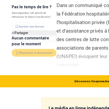
Dans un communiqué com
Pas le temps de lire ?
la Fédération hospitaliè
Sauvegardez cet article et
retrouvez-le dans vos favoris !
l'hospitalisation privée
Ajouter aux favoris
et d'assistance privés à
Partager
Aucun commentaire
des centres de lutte con
pour le moment
associations de parent
Rejoindre la discussion
(UNAPEI) évoquent leur 
campagne …
Découvrez Hospimedia p
Le média en ligne indépend