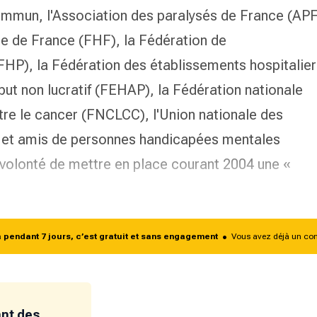
mun, l'Association des paralysés de France (APF
re de France (FHF), la Fédération de
 (FHP), la Fédération des établissements hospitalie
 but non lucratif (FEHAP), la Fédération nationale
tre le cancer (FNCLCC), l'Union nationale des
s et amis de personnes handicapées mentales
volonté de mettre en place courant 2004 une «
endant 7 jours, c’est gratuit et sans engagement
•
Vous avez déjà un co
ant des