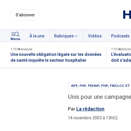
S'abonner
À la une
Rubriques
Vidéos
Podcasts
Menu
17h54
Analyse
17h28
Article
Une nouvelle obligation légale sur les données
L'évaluati
de santé inquiète le secteur hospitalier
doit s'ada
APF, FHF, FEHAP, FHP, FNCLCC ET
Unis pour une campagne 
Par
La rédaction
14 novembre 2003 à 13h52