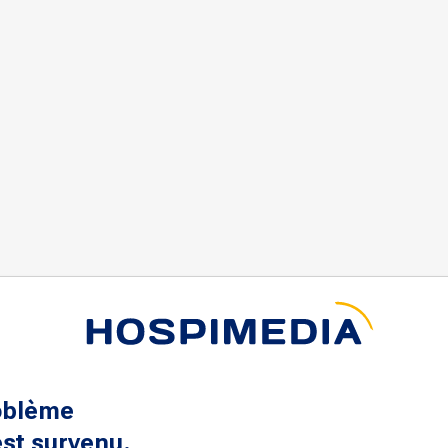
oblème
st survenu.