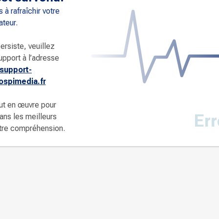
 à rafraîchir votre
ateur.
ersiste, veuillez
upport à l’adresse
support-
spimedia.fr
ut en œuvre pour
Err
dans les meilleurs
otre compréhension.