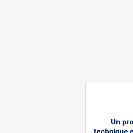
Un pr
technique e