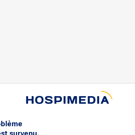
oblème
st survenu.