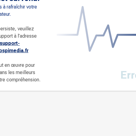
 à rafraîchir votre
ateur.
ersiste, veuillez
upport à l’adresse
support-
spimedia.fr
ut en œuvre pour
Err
dans les meilleurs
otre compréhension.