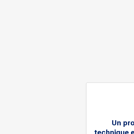
Un pr
technique e