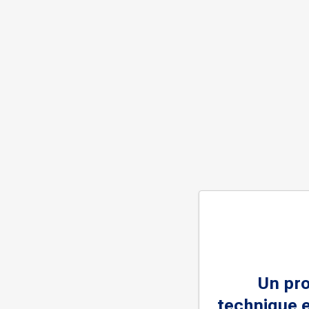
Un pr
technique e