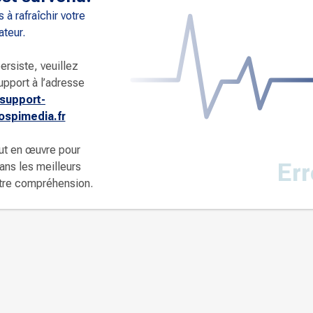
 à rafraîchir votre
ateur.
ersiste, veuillez
upport à l’adresse
support-
spimedia.fr
ut en œuvre pour
Err
dans les meilleurs
otre compréhension.