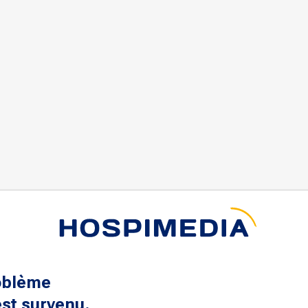
oblème
st survenu.