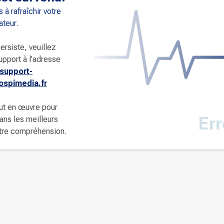
 à rafraîchir votre
ateur.
ersiste, veuillez
upport à l’adresse
support-
spimedia.fr
ut en œuvre pour
Err
dans les meilleurs
otre compréhension.