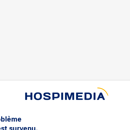
oblème
st survenu.