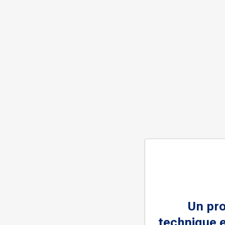
Un pr
technique e