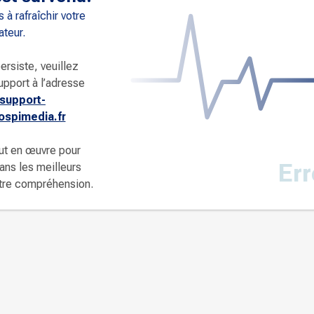
 à rafraîchir votre
ateur.
ersiste, veuillez
upport à l’adresse
support-
spimedia.fr
ut en œuvre pour
Err
dans les meilleurs
otre compréhension.