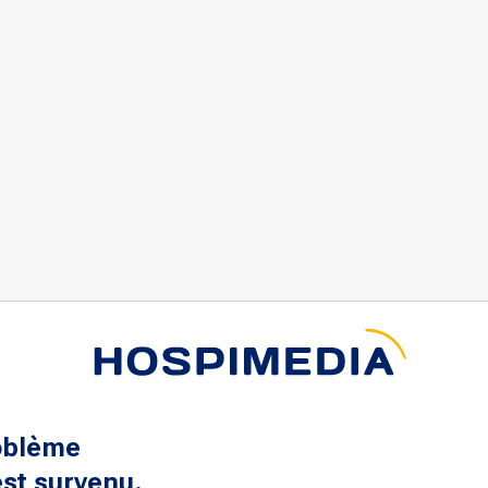
oblème
st survenu.