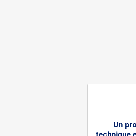
Un pr
technique e