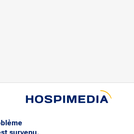
oblème
st survenu.