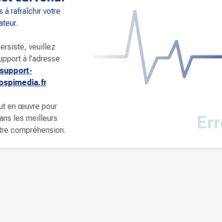
 à rafraîchir votre
ateur.
ersiste, veuillez
upport à l’adresse
support-
spimedia.fr
ut en œuvre pour
Err
dans les meilleurs
otre compréhension.