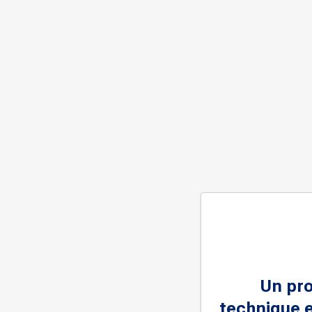
Un pr
technique e